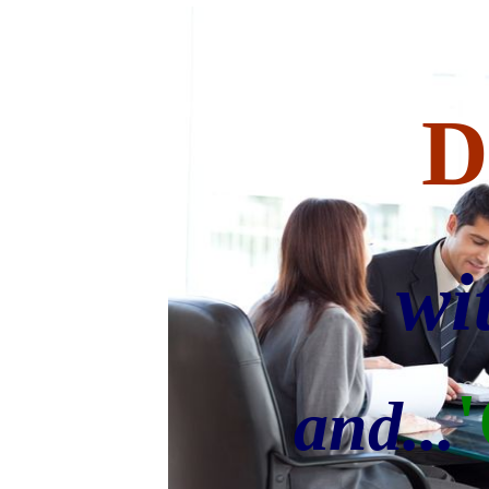
D
wi
and...